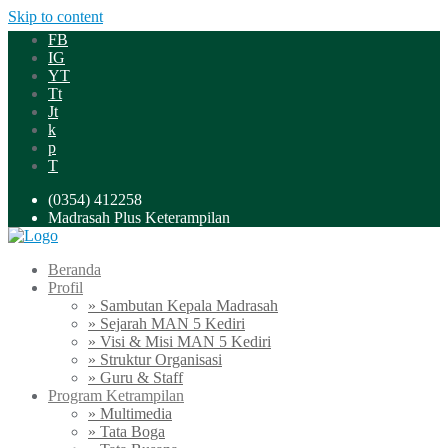
Skip to content
FB
IG
YT
Tt
Jt
k
p
T
(0354) 412258
Madrasah Plus Keterampilan
Beranda
Profil
» Sambutan Kepala Madrasah
» Sejarah MAN 5 Kediri
» Visi & Misi MAN 5 Kediri
» Struktur Organisasi
» Guru & Staff
Program Ketrampilan
» Multimedia
» Tata Boga