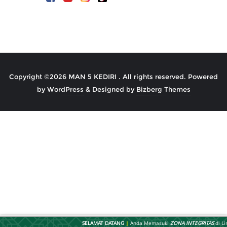
Copyright ©2026 MAN 5 KEDIRI . All rights reserved.
Powered
by
WordPress
&
Designed by
Bizberg Themes
SELAMAT DATANG
|
Anda Memasuki
ZONA INTEGRITAS
di Li