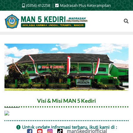
Skip
(0354) 412258
Madrasah Plus Keterampilan
to
content
Visi & Misi MAN 5 Kediri
Untuk update informasi terbaru, ikuti kami di :
man5kediriofficial