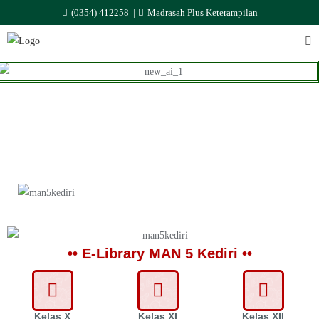
(0354) 412258
Madrasah Plus Keterampilan
•• E-Library MAN 5 Kediri ••
Kelas X
Kelas XI
Kelas XII