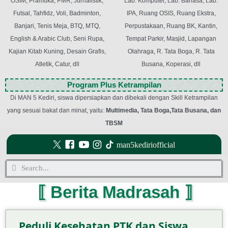
OSIM, Pramuka, PMR, Jurnalistik,
Lab. Komputer, Lab. Bahasa, Lab.
Futsal, Tahfidz, Voli, Badminton,
IPA, Ruang OSIS, Ruang Ekstra,
Banjari, Tenis Meja, BTQ, MTQ,
Perpustakaan, Ruang BK, Kantin,
English & Arabic Club, Seni Rupa,
Tempat Parkir, Masjid, Lapangan
Kajian Kitab Kuning, Desain Grafis,
Olahraga, R. Tata Boga, R. Tata
Atletik, Catur, dll
Busana, Koperasi, dll
Program Plus Ketrampilan
Di MAN 5 Kediri, siswa dipersiapkan dan dibekali dengan Skill Ketrampilan
yang sesuai bakat dan minat, yaitu:
Multimedia, Tata Boga,Tata Busana, dan
TBSM
man5kediriofficial
⟦ Berita Madrasah ⟧
Peduli Kesehatan PTK dan Siswa,