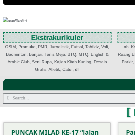
Ekstrakurikuler
OSIM, Pramuka, PMR, Jurnalistik, Futsal, Tahfidz, Voli,
Lab. K
Badminton, Banjari, Tenis Meja, BTQ, MTQ, English &
Ruang Ek
Arabic Club, Seni Rupa, Kajian Kitab Kuning, Desain
Parkir
Grafis, Atletik, Catur, dll
⟦
PUNCAK MILAD KE-17 “Jalan
Pa