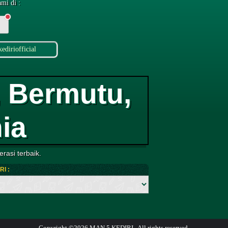
mi di :
ediriofficial
 Bermutu,
ia
rasi terbaik.
I :
Copyright ©2026 MAN 5 KEDIRI . All rights reserved.