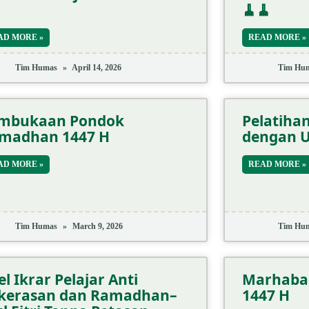
🧹🧹
AD MORE »
READ MORE »
Tim Humas
April 14, 2026
Tim Hu
mbukaan Pondok
Pelatihan
madhan 1447 H
dengan 
AD MORE »
READ MORE »
Tim Humas
March 9, 2026
Tim Hu
l Ikrar Pelajar Anti
Marhaba
kerasan dan Ramadhan–
1447 H