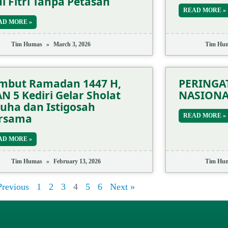
ul Fitri Tanpa Petasan
READ MORE »
AD MORE »
Tim Humas
March 3, 2026
Tim Hu
mbut Ramadan 1447 H,
PERINGAT
N 5 Kediri Gelar Sholat
NASION
uha dan Istigosah
rsama
READ MORE »
AD MORE »
Tim Humas
February 13, 2026
Tim Hu
Previous
1
2
3
4
5
6
Next »