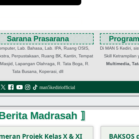
Sarana Prasarana
Program
omputer, Lab. Bahasa, Lab. IPA, Ruang OSIS,
Di MAN 5 Kediri, si
stra, Perpustakaan, Ruang BK, Kantin, Tempat
Skill Ketrampilan
, Masjid, Lapangan Olahraga, R. Tata Boga, R.
Multimedia, Ta
Tata Busana, Koperasi, dll
man5kediriofficial
 Berita Madrasah ⟧
meran Projek Kelas X & XI
BAKSOS d