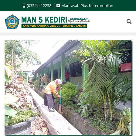
Skip
(0354) 412258
Madrasah Plus Keterampilan
to
content