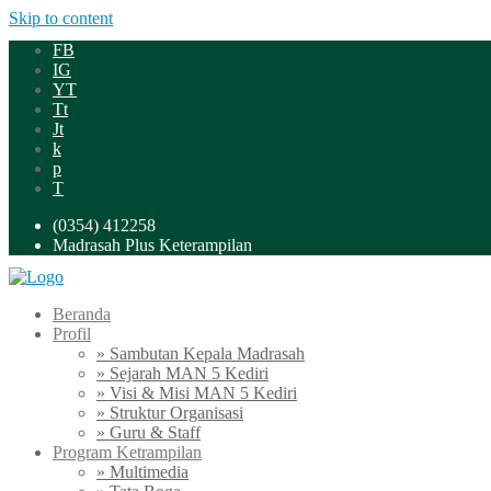
Skip to content
FB
IG
YT
Tt
Jt
k
p
T
(0354) 412258
Madrasah Plus Keterampilan
Beranda
Profil
» Sambutan Kepala Madrasah
» Sejarah MAN 5 Kediri
» Visi & Misi MAN 5 Kediri
» Struktur Organisasi
» Guru & Staff
Program Ketrampilan
» Multimedia