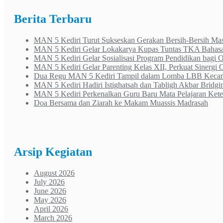
Berita Terbaru
MAN 5 Kediri Turut Sukseskan Gerakan Bersih-Bersih Masj
MAN 5 Kediri Gelar Lokakarya Kupas Tuntas TKA Bahasa 
MAN 5 Kediri Gelar Sosialisasi Program Pendidikan bagi 
MAN 5 Kediri Gelar Parenting Kelas XII, Perkuat Sinergi
Dua Regu MAN 5 Kediri Tampil dalam Lomba LBB Kecam
MAN 5 Kediri Hadiri Istighatsah dan Tabligh Akbar Bridgi
MAN 5 Kediri Perkenalkan Guru Baru Mata Pelajaran Ke
Doa Bersama dan Ziarah ke Makam Muassis Madrasah
Arsip Kegiatan
August 2026
July 2026
June 2026
May 2026
April 2026
March 2026