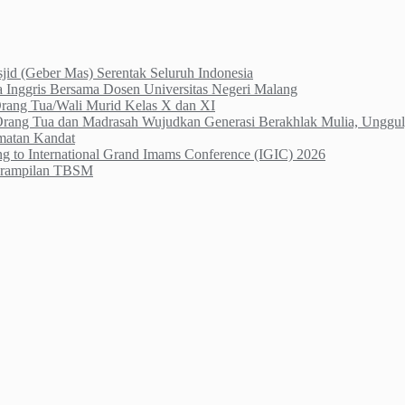
id (Geber Mas) Serentak Seluruh Indonesia
Inggris Bersama Dosen Universitas Negeri Malang
Orang Tua/Wali Murid Kelas X dan XI
 Orang Tua dan Madrasah Wujudkan Generasi Berakhlak Mulia, Unggul,
atan Kandat
ng to International Grand Imams Conference (IGIC) 2026
terampilan TBSM