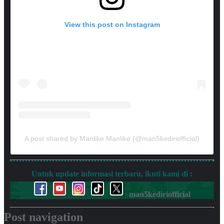
View this post on Instagram
A post shared by Manlike Manlike (@man5kediriofficial)
Untuk update informasi terbaru, ikuti kami di :
man5kediriofficial
Post navigation