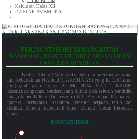
» Tata Busana
Kelulusan Kelas XII
DAFTAR PMBM 2026
PERINGATI HARI KEBANGKITAN
NASIONAL, MAN 5 KEDIRI LAKSANAKAN
UPACARA BENDERA
Kediri – Senin (20/5/2024). Dalam rangka memperingati
hari Kebangkitan Nasional (HARKITNAS) yang ke 116 Tahun
yang jatuh pada tanggal 20 Mei 2024, MAN 5 KEDIRI
laksanakan upacara bendera yang diikuti oleh seluruh pendidik,
tenaga kependidikan dan peserta didik. Bertempat di lapangan
upacara, peringatan Harkitnas tersebut berjalan tertib dan
khidmat, dengan mengambil tema “Bangkit Untuk Indonesia
Emas”.
DOKUMENTASI