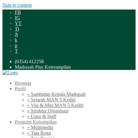
Skip to content
FB
IG
YT
Tt
Jt
k
p
T
(0354) 412258
Madrasah Plus Keterampilan
Beranda
Profil
» Sambutan Kepala Madrasah
» Sejarah MAN 5 Kediri
» Visi & Misi MAN 5 Kediri
» Struktur Organisasi
» Guru & Staff
Program Ketrampilan
» Multimedia
» Tata Boga