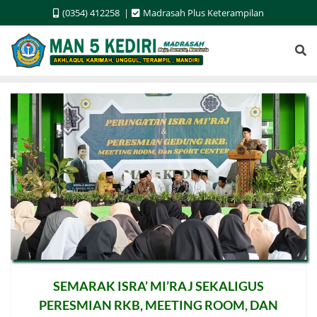
Skip
(0354) 412258
Madrasah Plus Keterampilan
to
content
SEMARAK ISRA’ MI’RAJ SEKALIGUS
PERESMIAN RKB, MEETING ROOM, DAN