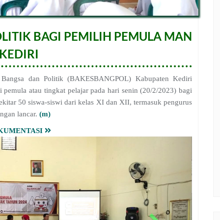
OLITIK BAGI PEMILIH PEMULA MAN
 KEDIRI
 Bangsa dan Politik (BAKESBANGPOL) Kabupaten Kediri
i pemula atau tingkat pelajar pada hari senin (20/2/2023) bagi
sekitar 50 siswa-siswi dari kelas XI dan XII, termasuk pengurus
engan lancar.
(m)
KUMENTASI
N
e
x
t