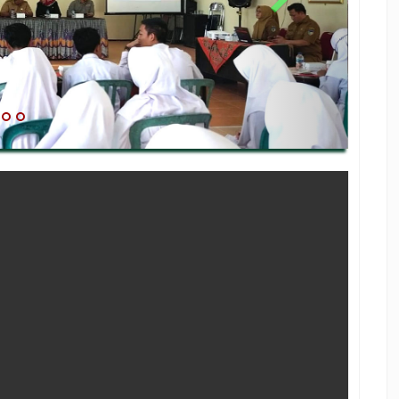
masi terbaru, ikuti kami di :
man5kediriofficial