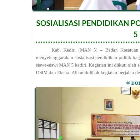
SOSIALISASI PENDIDIKAN P
5
Kab. Kediri (MAN 5) – Badan Kesatuan
menyelenggarakan sosialisasi pendidikan politik bag
siswa-siswi MAN 5 kediri. Kegiatan ini diikuti oleh 
OSIM dan Ekstra. Alhamdulillah kegiatan berjalan d
DO
P
r
e
v
i
o
u