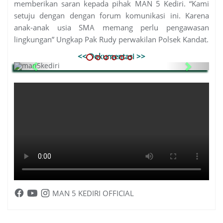
memberikan saran kepada pihak MAN 5 Kediri. “Kami
setuju dengan dengan forum komunikasi ini. Karena
anak-anak usia SMA memang perlu pengawasan
lingkungan” Ungkap Pak Rudy perwakilan Polsek Kandat.
<< Dokumentasi >>
P
N
r
e
e
x
v
t
i
o
u
s
MAN 5 KEDIRI OFFICIAL
Post